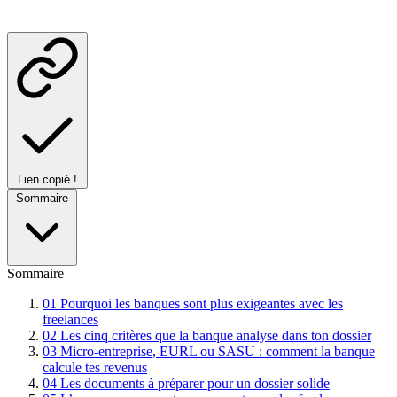
Lien copié !
Sommaire
Sommaire
01
Pourquoi les banques sont plus exigeantes avec les
freelances
02
Les cinq critères que la banque analyse dans ton dossier
03
Micro-entreprise, EURL ou SASU : comment la banque
calcule tes revenus
04
Les documents à préparer pour un dossier solide