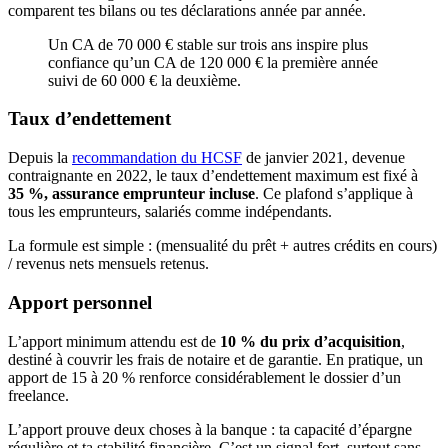
comparent tes bilans ou tes déclarations année par année.
Un CA de 70 000 € stable sur trois ans inspire plus
confiance qu’un CA de 120 000 € la première année
suivi de 60 000 € la deuxième.
Taux d’endettement
Depuis la
recommandation du HCSF
de janvier 2021, devenue
contraignante en 2022, le taux d’endettement maximum est fixé à
35 %, assurance emprunteur incluse
. Ce plafond s’applique à
tous les emprunteurs, salariés comme indépendants.
La formule est simple : (mensualité du prêt + autres crédits en cours)
/ revenus nets mensuels retenus.
Apport personnel
L’apport minimum attendu est de
10 % du prix d’acquisition
,
destiné à couvrir les frais de notaire et de garantie. En pratique, un
apport de 15 à 20 % renforce considérablement le dossier d’un
freelance.
L’apport prouve deux choses à la banque : ta capacité d’épargne
régulière et ta stabilité financière. C’est un signal fort, surtout sans