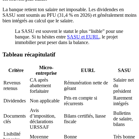
La banque retient ton salaire net imposable. Les dividendes en
SASU sont soumis au PFU (31,4 % en 2026) et généralement moins
bien intégrés au calcul que le salaire.
La SASU est souvent le statut le plus “lisible” pour une
banque. Si tu hésites entre
SASU et EURL
, le projet
immobilier peut peser dans la balance.
Tableau récapitulatif
Micro-
Critère
EURL
SASU
entreprise
CA après
Salaire net
Revenus
Rémunération nette de
abattement
du
retenus
gérant
forfaitaire
président
Pris en compte si
Rarement
Dividendes
Non applicable
récurrents
intégrés
Avis
Bulletins
Documents
d’imposition,
Bilans certifiés, liasse
de salaire,
clés
déclarations
fiscale
bilans
URSSAF
Lisibilité
Moyenne
Bonne
Très bonne