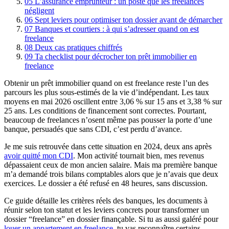
05
L’assurance emprunteur : un poste que les freelances
négligent
06
Sept leviers pour optimiser ton dossier avant de démarcher
07
Banques et courtiers : à qui s’adresser quand on est
freelance
08
Deux cas pratiques chiffrés
09
Ta checklist pour décrocher ton prêt immobilier en
freelance
Obtenir un prêt immobilier quand on est freelance reste l’un des
parcours les plus sous-estimés de la vie d’indépendant. Les taux
moyens en mai 2026 oscillent entre 3,06 % sur 15 ans et 3,38 % sur
25 ans. Les conditions de financement sont correctes. Pourtant,
beaucoup de freelances n’osent même pas pousser la porte d’une
banque, persuadés que sans CDI, c’est perdu d’avance.
Je me suis retrouvée dans cette situation en 2024, deux ans après
avoir quitté mon CDI
. Mon activité tournait bien, mes revenus
dépassaient ceux de mon ancien salaire. Mais ma première banque
m’a demandé trois bilans comptables alors que je n’avais que deux
exercices. Le dossier a été refusé en 48 heures, sans discussion.
Ce guide détaille les critères réels des banques, les documents à
réunir selon ton statut et les leviers concrets pour transformer un
dossier “freelance” en dossier finançable. Si tu as aussi galéré pour
louer un appartement en freelance
, tu vas reconnaître certains