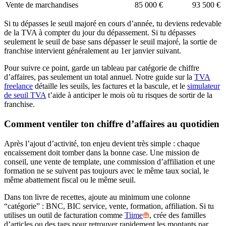
Vente de marchandises
85 000 €
93 500 €
Si tu dépasses le seuil majoré en cours d’année, tu deviens redevable
de la TVA à compter du jour du dépassement. Si tu dépasses
seulement le seuil de base sans dépasser le seuil majoré, la sortie de
franchise intervient généralement au 1er janvier suivant.
Pour suivre ce point, garde un tableau par catégorie de chiffre
d’affaires, pas seulement un total annuel. Notre guide sur la
TVA
freelance
détaille les seuils, les factures et la bascule, et le
simulateur
de seuil TVA
t’aide à anticiper le mois où tu risques de sortir de la
franchise.
Comment ventiler ton chiffre d’affaires au quotidien
Après l’ajout d’activité, ton enjeu devient très simple : chaque
encaissement doit tomber dans la bonne case. Une mission de
conseil, une vente de template, une commission d’affiliation et une
formation ne se suivent pas toujours avec le même taux social, le
même abattement fiscal ou le même seuil.
Dans ton livre de recettes, ajoute au minimum une colonne
“catégorie” : BNC, BIC service, vente, formation, affiliation. Si tu
utilises un outil de facturation comme
Tiime
, crée des familles
d’articles ou des tags pour retrouver rapidement les montants par