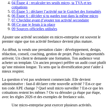
04
Étape 4 : recalculer tes seuils micro, ta TVA et tes
cotisations
05
Étape 5 : déclarer l’activité sur le Guichet des formalités
06
Étape 6 : décider si tu gardes tout dans la même micro
07
Checklist avant d’ajouter ton activité secondaire
08
Ce que je ferais à ta place
09
Sources officielles utilisées
Ajouter une activité secondaire en micro-entreprise est souvent le
premier signe que ton activité freelance devient plus mature.
Au début, tu vends une prestation claire : développement, design,
rédaction, conseil, coaching, gestion de projet. Puis les opportunités
arrivent. Un client te demande une formation. Ton audience veut
acheter un template. Un ancien prospect préfère un audit court plutôt
qu’une mission longue. Tu sens que la diversification peut t’aider à
mieux respirer.
La question n’est pas seulement commerciale. Elle devient
administrative : faut-il déclarer cette nouvelle activité ? Est-ce que
ton code APE change ? Quel seuil micro surveiller ? Est-ce que les
cotisations restent les mêmes ? On va dérouler ça étape par étape,
avec les règles 2026 et des exemples de freelance solo.
Une micro-entreprise peut exercer plusieurs activités.