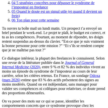
04
5 stratégies concrètes pour dépasser le syndrome de
l’imposteur en freelance
05
Quand le doute est un signal utile (et quand il devient un
frein)
06
Ton plan pour cette semaine
Tu ouvres ta boîte mail un lundi matin. Un prospect t’a envoyé un
brief pendant le week-end. Le projet te plaît, le budget est correct, et
tu as les compétences. Pourtant, au moment de répondre, tes doigts
restent suspendus au-dessus du clavier. “Est-ce que je suis vraiment
la bonne personne pour cette mission ?” “Et s’ils se rendent compte
que je ne maîtrise pas tout ?”
Ce dialogue intérieur, la plupart des freelances le connaissent. Selon
une revue de la littérature publiée dans le
Journal of General
Internal Medicine
(2020)
, entre 9 % et 82 % des individus vivent au
moins un épisode du syndrome de l’imposteur au cours de leur
carrière, selon les critères retenus. En France, un sondage
Odoxa
(mars 2026)
estime que 83 % des actifs présentent des signes au
moins modérés. Quand on est indépendant, sans manager pour
valider ses compétences ni collègues pour relativiser, ce doute prend
des proportions démesurées.
On va poser des mots sur ce qui se passe, identifier les
comportements concrets que ce syndrome provoque chez les