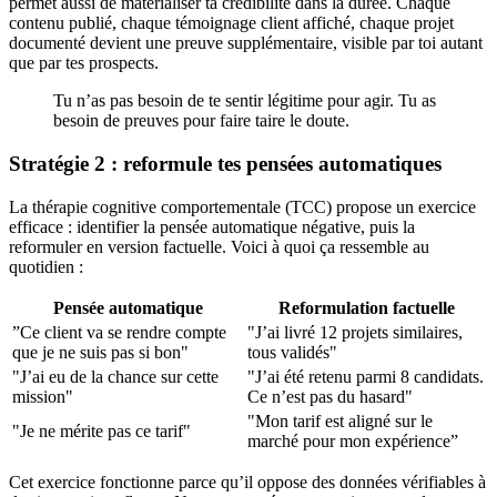
permet aussi de matérialiser ta crédibilité dans la durée. Chaque
contenu publié, chaque témoignage client affiché, chaque projet
documenté devient une preuve supplémentaire, visible par toi autant
que par tes prospects.
Tu n’as pas besoin de te sentir légitime pour agir. Tu as
besoin de preuves pour faire taire le doute.
Stratégie 2 : reformule tes pensées automatiques
La thérapie cognitive comportementale (TCC) propose un exercice
efficace : identifier la pensée automatique négative, puis la
reformuler en version factuelle. Voici à quoi ça ressemble au
quotidien :
Pensée automatique
Reformulation factuelle
”Ce client va se rendre compte
"J’ai livré 12 projets similaires,
que je ne suis pas si bon"
tous validés"
"J’ai eu de la chance sur cette
"J’ai été retenu parmi 8 candidats.
mission"
Ce n’est pas du hasard"
"Mon tarif est aligné sur le
"Je ne mérite pas ce tarif"
marché pour mon expérience”
Cet exercice fonctionne parce qu’il oppose des données vérifiables à