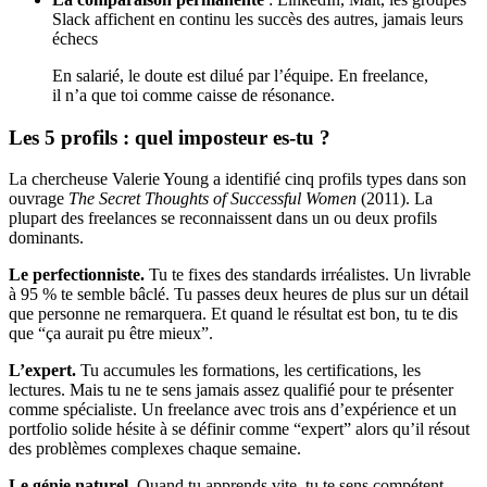
Slack affichent en continu les succès des autres, jamais leurs
échecs
En salarié, le doute est dilué par l’équipe. En freelance,
il n’a que toi comme caisse de résonance.
Les 5 profils : quel imposteur es-tu ?
La chercheuse Valerie Young a identifié cinq profils types dans son
ouvrage
The Secret Thoughts of Successful Women
(2011). La
plupart des freelances se reconnaissent dans un ou deux profils
dominants.
Le perfectionniste.
Tu te fixes des standards irréalistes. Un livrable
à 95 % te semble bâclé. Tu passes deux heures de plus sur un détail
que personne ne remarquera. Et quand le résultat est bon, tu te dis
que “ça aurait pu être mieux”.
L’expert.
Tu accumules les formations, les certifications, les
lectures. Mais tu ne te sens jamais assez qualifié pour te présenter
comme spécialiste. Un freelance avec trois ans d’expérience et un
portfolio solide hésite à se définir comme “expert” alors qu’il résout
des problèmes complexes chaque semaine.
Le génie naturel.
Quand tu apprends vite, tu te sens compétent.