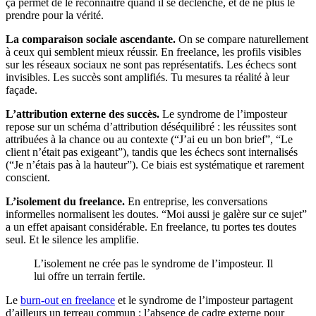
ça permet de le reconnaître quand il se déclenche, et de ne plus le
prendre pour la vérité.
La comparaison sociale ascendante.
On se compare naturellement
à ceux qui semblent mieux réussir. En freelance, les profils visibles
sur les réseaux sociaux ne sont pas représentatifs. Les échecs sont
invisibles. Les succès sont amplifiés. Tu mesures ta réalité à leur
façade.
L’attribution externe des succès.
Le syndrome de l’imposteur
repose sur un schéma d’attribution déséquilibré : les réussites sont
attribuées à la chance ou au contexte (“J’ai eu un bon brief”, “Le
client n’était pas exigeant”), tandis que les échecs sont internalisés
(“Je n’étais pas à la hauteur”). Ce biais est systématique et rarement
conscient.
L’isolement du freelance.
En entreprise, les conversations
informelles normalisent les doutes. “Moi aussi je galère sur ce sujet”
a un effet apaisant considérable. En freelance, tu portes tes doutes
seul. Et le silence les amplifie.
L’isolement ne crée pas le syndrome de l’imposteur. Il
lui offre un terrain fertile.
Le
burn-out en freelance
et le syndrome de l’imposteur partagent
d’ailleurs un terreau commun : l’absence de cadre externe pour