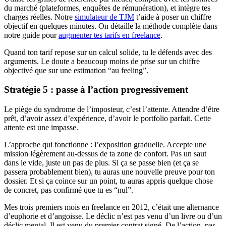
du marché (plateformes, enquêtes de rémunération), et intègre tes
charges réelles. Notre
simulateur de TJM
t’aide à poser un chiffre
objectif en quelques minutes. On détaille la méthode complète dans
notre guide pour
augmenter tes tarifs en freelance
.
Quand ton tarif repose sur un calcul solide, tu le défends avec des
arguments. Le doute a beaucoup moins de prise sur un chiffre
objectivé que sur une estimation “au feeling”.
Stratégie 5 : passe à l’action progressivement
Le piège du syndrome de l’imposteur, c’est l’attente. Attendre d’être
prêt, d’avoir assez d’expérience, d’avoir le portfolio parfait. Cette
attente est une impasse.
L’approche qui fonctionne : l’exposition graduelle. Accepte une
mission légèrement au-dessus de ta zone de confort. Pas un saut
dans le vide, juste un pas de plus. Si ça se passe bien (et ça se
passera probablement bien), tu auras une nouvelle preuve pour ton
dossier. Et si ça coince sur un point, tu auras appris quelque chose
de concret, pas confirmé que tu es “nul”.
Mes trois premiers mois en freelance en 2012, c’était une alternance
d’euphorie et d’angoisse. Le déclic n’est pas venu d’un livre ou d’un
déclic mental. Il est venu du premier contrat signé. De l’action, pas