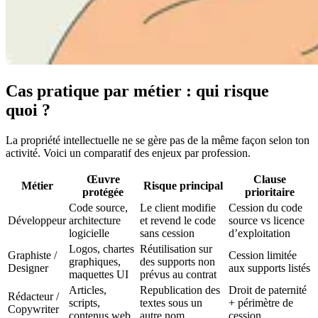
Cas pratique par métier : qui risque
quoi ?
La propriété intellectuelle ne se gère pas de la même façon selon ton
activité. Voici un comparatif des enjeux par profession.
Œuvre
Clause
Métier
Risque principal
protégée
prioritaire
Code source,
Le client modifie
Cession du code
Développeur
architecture
et revend le code
source vs licence
logicielle
sans cession
d’exploitation
Logos, chartes
Réutilisation sur
Graphiste /
Cession limitée
graphiques,
des supports non
Designer
aux supports listés
maquettes UI
prévus au contrat
Articles,
Republication des
Droit de paternité
Rédacteur /
scripts,
textes sous un
+ périmètre de
Copywriter
contenus web
autre nom
cession