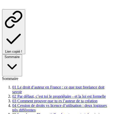
Lien copié !
Sommaire
Sommaire
01
Le droit d’auteur en France : ce que tout freelance doit
savoir
02
Par défaut, c’est toi le propriétaire - et la loi est formelle
03
Comment prouver que tu es l’auteur de ta création
04
Cession de droits vs licence d’utilisation : deux logiques
très différentes