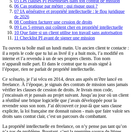
05
Les clauses PI essentielles dans ton contrat de mission
06
Cas pratique par métier : qui risque quoi ?
07
IA générative et propriété intellectuelle : le flou juridique
de 2026
08
Combien facturer une cession de droits
09
Les 5 erreurs qui coûtent cher en propriété intellectuelle
10
Que faire si un client utilise ton travail sans autorisation
11
Checklist PI avant de signer une mission
Tu ouvres ta boîte mail un lundi matin. Un ancien client te contacte :
il a repris le code que tu lui as livré il y a huit mois, l’a modifié en
interne et l’a revendu à un de ses propres clients. Ton nom
n’apparaît nulle part. Et dans le contrat que tu avais signé à
l’époque, rien ne parlait de propriété intellectuelle.
Ce scénario, je l’ai vécu en 2014, deux ans après m’être lancé en
freelance. À l’époque, je signais des contrats de mission sans jamais
vérifier les clauses de cession de droits. Je livrais mon code,
j’encaissais et je passais au projet suivant. Jusqu’au jour où un client
a réutilisé une brique logicielle que j’avais développée pour la
revendre sous son nom. J’ai découvert ce jour-là que sans clause
explicite, la loi française me donnait raison - mais que faire valoir ses
droits sans contrat clair, c’est un parcours du combattant.
La propriété intellectuelle en freelance, on n’y pense pas tant qu’on
n’a pas de problème. Pourtant, c’est la première source de litiges