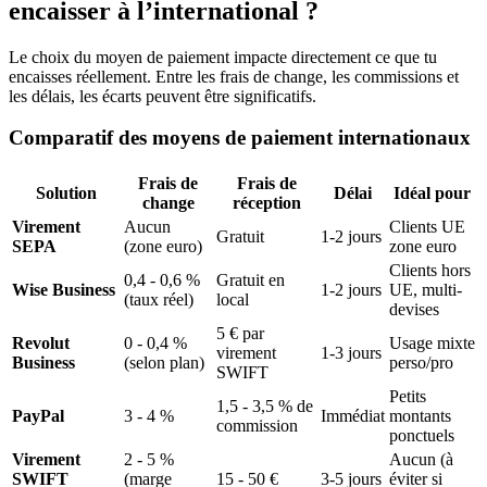
encaisser à l’international ?
Le choix du moyen de paiement impacte directement ce que tu
encaisses réellement. Entre les frais de change, les commissions et
les délais, les écarts peuvent être significatifs.
Comparatif des moyens de paiement internationaux
Frais de
Frais de
Solution
Délai
Idéal pour
change
réception
Virement
Aucun
Clients UE
Gratuit
1-2 jours
SEPA
(zone euro)
zone euro
Clients hors
0,4 - 0,6 %
Gratuit en
Wise Business
1-2 jours
UE, multi-
(taux réel)
local
devises
5 € par
Revolut
0 - 0,4 %
Usage mixte
virement
1-3 jours
Business
(selon plan)
perso/pro
SWIFT
Petits
1,5 - 3,5 % de
PayPal
3 - 4 %
Immédiat
montants
commission
ponctuels
Virement
2 - 5 %
Aucun (à
SWIFT
(marge
15 - 50 €
3-5 jours
éviter si