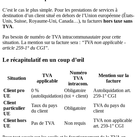
C’est le cas le plus simple. Pour les prestations de services à
destination d’un client situé en dehors de l’Union européenne (États-
Unis, Suisse, Royaume-Uni, Canada…), tu factures
hors taxe sans
TVA
.
Pas besoin de numéro de TVA intracommunautaire pour cette
situation. La mention sur ta facture sera :
“TVA non applicable -
article 259-1° du CGI”
.
Le récapitulatif en un coup d’œil
Numéro
TVA
Mention sur la
Situation
TVA
applicable
facture
intracom.
Client pro
0 %
Obligatoire
Autoliquidation art.
UE
(autoliquidation)
(toi + client)
259-1° CGI
Client
Taux du pays
TVA du pays du
particulier
Obligatoire
du client
client
UE
Client hors
TVA non applicable
Pas de TVA
Non requis
UE
art. 259-1° CGI