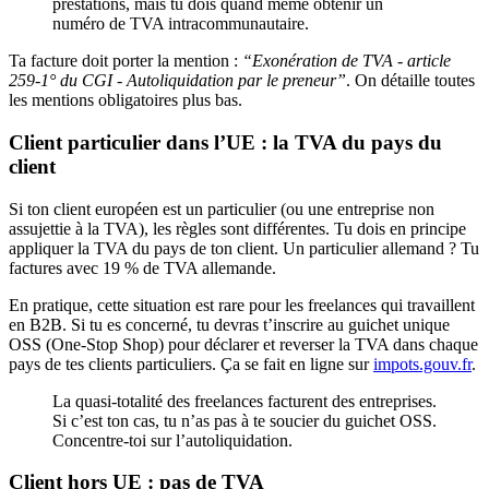
prestations, mais tu dois quand même obtenir un
numéro de TVA intracommunautaire.
Ta facture doit porter la mention :
“Exonération de TVA - article
259-1° du CGI - Autoliquidation par le preneur”
. On détaille toutes
les mentions obligatoires plus bas.
Client particulier dans l’UE : la TVA du pays du
client
Si ton client européen est un particulier (ou une entreprise non
assujettie à la TVA), les règles sont différentes. Tu dois en principe
appliquer la TVA du pays de ton client. Un particulier allemand ? Tu
factures avec 19 % de TVA allemande.
En pratique, cette situation est rare pour les freelances qui travaillent
en B2B. Si tu es concerné, tu devras t’inscrire au guichet unique
OSS (One-Stop Shop) pour déclarer et reverser la TVA dans chaque
pays de tes clients particuliers. Ça se fait en ligne sur
impots.gouv.fr
.
La quasi-totalité des freelances facturent des entreprises.
Si c’est ton cas, tu n’as pas à te soucier du guichet OSS.
Concentre-toi sur l’autoliquidation.
Client hors UE : pas de TVA