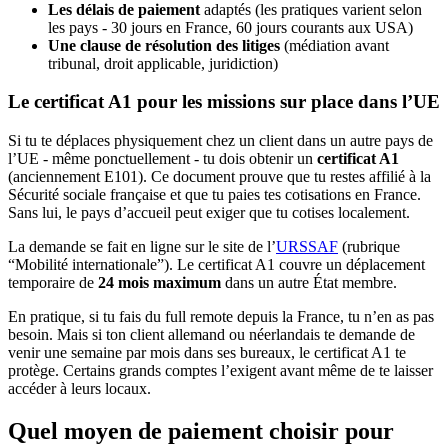
Les délais de paiement
adaptés (les pratiques varient selon
les pays - 30 jours en France, 60 jours courants aux USA)
Une clause de résolution des litiges
(médiation avant
tribunal, droit applicable, juridiction)
Le certificat A1 pour les missions sur place dans l’UE
Si tu te déplaces physiquement chez un client dans un autre pays de
l’UE - même ponctuellement - tu dois obtenir un
certificat A1
(anciennement E101). Ce document prouve que tu restes affilié à la
Sécurité sociale française et que tu paies tes cotisations en France.
Sans lui, le pays d’accueil peut exiger que tu cotises localement.
La demande se fait en ligne sur le site de l’
URSSAF
(rubrique
“Mobilité internationale”). Le certificat A1 couvre un déplacement
temporaire de
24 mois maximum
dans un autre État membre.
En pratique, si tu fais du full remote depuis la France, tu n’en as pas
besoin. Mais si ton client allemand ou néerlandais te demande de
venir une semaine par mois dans ses bureaux, le certificat A1 te
protège. Certains grands comptes l’exigent avant même de te laisser
accéder à leurs locaux.
Quel moyen de paiement choisir pour