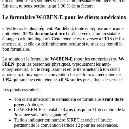
directement sur les sommes versées à un prestataire étranger. Si tu ne
fais rien, tu peux perdre jusqu’à 30 % de ta facture.
Le formulaire W-8BEN-E pour les clients américains
C’est le cas le plus fréquent. Par défaut, toute entreprise américaine
doit retenir
30 % du montant brut
qu’elle verse à un prestataire
étranger (withholding tax). Cette retenue est reversée à l’IRS (le fisc
américain), et elle est définitivement perdue si tu n’as pas rempli le
bon formulaire.
La solution : le formulaire
W-8BEN-E
(pour les entreprises) ou
W-
8BEN
(pour les personnes physiques, typiquement les auto-
entrepreneurs). En le remplissant et en le transmettant à ton client
américain, tu invoques la convention fiscale franco-américaine de
1994 qui ramène cette retenue à
0 %
sur les prestations de services.
Les points essentiels :
Ton client américain te demandera ce formulaire
avant de te
payer
. Anticipe.
Le W-8BEN-E est valable
3 ans
(jusqu’au 31 décembre de la
3e année suivant la signature)
Tu dois indiquer ton numéro SIRET et cocher l’article
pertinent de la convention (article 12 pour les redevances,