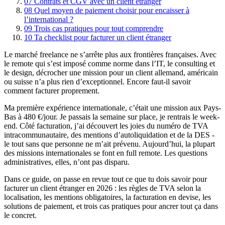
07
Contrats et CGV avec un client étranger
08
Quel moyen de paiement choisir pour encaisser à
l’international ?
09
Trois cas pratiques pour tout comprendre
10
Ta checklist pour facturer un client étranger
Le marché freelance ne s’arrête plus aux frontières françaises. Avec
le remote qui s’est imposé comme norme dans l’IT, le consulting et
le design, décrocher une mission pour un client allemand, américain
ou suisse n’a plus rien d’exceptionnel. Encore faut-il savoir
comment facturer proprement.
Ma première expérience internationale, c’était une mission aux Pays-
Bas à 480 €/jour. Je passais la semaine sur place, je rentrais le week-
end. Côté facturation, j’ai découvert les joies du numéro de TVA
intracommunautaire, des mentions d’autoliquidation et de la DES -
le tout sans que personne ne m’ait prévenu. Aujourd’hui, la plupart
des missions internationales se font en full remote. Les questions
administratives, elles, n’ont pas disparu.
Dans ce guide, on passe en revue tout ce que tu dois savoir pour
facturer un client étranger en 2026 : les règles de TVA selon la
localisation, les mentions obligatoires, la facturation en devise, les
solutions de paiement, et trois cas pratiques pour ancrer tout ça dans
le concret.